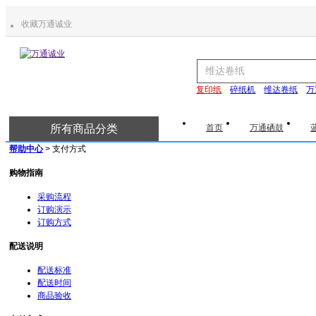
收藏万通诚业
复印纸
碎纸机
维达卷纸
万
所有商品分类
首页
万通硒鼓
帮助中心
> 支付方式
购物指南
采购流程
订购演示
订购方式
配送说明
配送标准
配送时间
商品验收